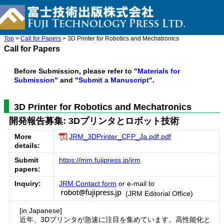
Top
>
Call for Papers
> 3D Printer for Robotics and Mechatronics
Call for Papers
Before Submission, please refer to
"Materials for
Submission"
and
"Submit a Manuscript"
.
3D Printer for Robotics and Mechatronics
開発報告募集: 3Dプリンタとロボット技術
More
JRM_3DPrinter_CFP_Ja.pdf.pdf
details:
Submit
https://mm.fujipress.jp/jrm
papers:
Inquiry:
JRM Contact form
or e-mail to
(JRM Editorial Office)
[in Japanese]
近年、3Dプリンタが急速に注目を集めています。高性能化と