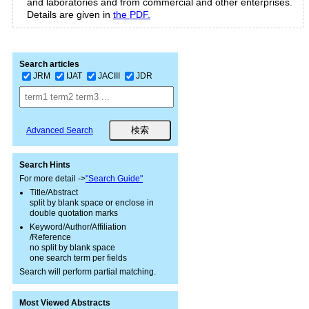
and laboratories and from commercial and other enterprises.
Details are given in
the PDF.
Search articles
JRM
IJAT
JACIII
JDR
Advanced Search
Search Hints
For more detail ->
"Search Guide"
Title/Abstract
split by blank space or enclose in
double quotation marks
Keyword/Author/Affiliation
/Reference
no split by blank space
one search term per fields
Search will perform partial matching.
Most Viewed Abstracts