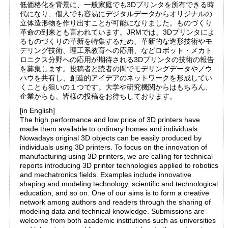
低価格化を背景に、一般家庭でも3Dプリンタを所有できる時
代になり、個人でも容易にデジタルデータからオリジナルの
立体造形物を作り出すことが可能になりました。ものづくり
革命の到来とも言われています。JRMでは、3Dプリンタによ
るものづくりの革新を特集するため、革新的な造形技術やモ
デリング技術、理工系教育への応用、などロボット・メカト
ロニクス分野への応用が期待される3Dプリンタの技術の報告
を募集します。投稿者と読者の間でモデリングデータやノウ
ハウを共有し、創造的アイデアのネットワークを形成してい
くことも狙いの１つです。大学や研究機関からはもちろん、
企業からも、皆様の投稿をお待ちしております。
[in English]
The high performance and low price of 3D printers have
made them available to ordinary homes and individuals.
Nowadays original 3D objects can be easily produced by
individuals using 3D printers. To focus on the innovation of
manufacturing using 3D printers, we are calling for technical
reports introducing 3D printer technologies applied to robotics
and mechatronics fields. Examples include innovative
shaping and modeling technology, scientific and technological
education, and so on. One of our aims is to form a creative
network among authors and readers through the sharing of
modeling data and technical knowledge. Submissions are
welcome from both academic institutions such as universities