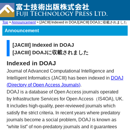
Top
>
Announcement
> [JACIII] Indexed in DOAJ[JACIII] DOAJに収載されました
Announcement
[JACIII] Indexed in DOAJ
[JACIII] DOAJに収載されました
Indexed in DOAJ
Journal of Advanced Computational Intelligence and
Intelligent Informatics (JACIII) has been indexed in
DOAJ
(Directory of Open Access Journals)
.
DOAJ is a database of Open Access journals operated
by Infrastructure Services for Open Access（IS4OA), UK.
It includes high-quality, peer-reviewed journals which
satisfy the strict criteria. In recent years where predatory
journals become a social problem, DOAJ is known as
“white list” of non-predatory journals and it guarantees