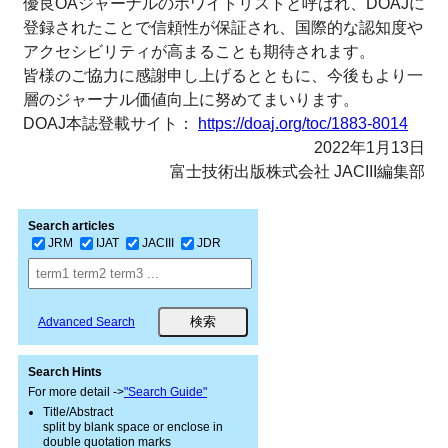
優良OAジャーナルのホワイトリストと呼ばれ、DOAJに
登録されたことで信頼性が保証され、国際的な認知度や
アクセシビリティが高まることも期待されます。
皆様のご協力に感謝申し上げるとともに、今後もより一
層のジャーナル価値向上に努めてまいります。
DOAJ本誌登載サイト：
https://doaj.org/toc/1883-8014
2022年1月13日
富士技術出版株式会社 JACIII編集部
Search articles
JRM
IJAT
JACIII
JDR
Advanced Search
Search Hints
For more detail ->
"Search Guide"
Title/Abstract
split by blank space or enclose in
double quotation marks