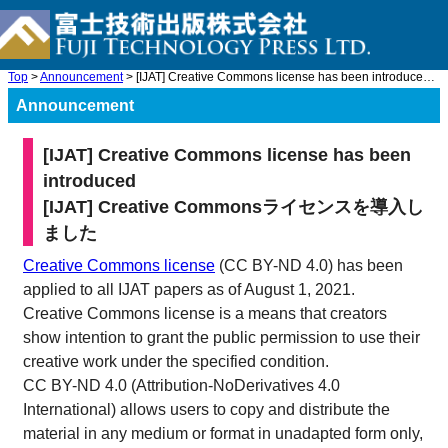
Top
>
Announcement
> [IJAT] Creative Commons license has been introduced[IJAT] Crea ...
Announcement
[IJAT] Creative Commons license has been
introduced
[IJAT] Creative Commonsライセンスを導入し
ました
Creative Commons license
(CC BY-ND 4.0) has been
applied to all IJAT papers as of August 1, 2021.
Creative Commons license is a means that creators
show intention to grant the public permission to use their
creative work under the specified condition.
CC BY-ND 4.0 (Attribution-NoDerivatives 4.0
International) allows users to copy and distribute the
material in any medium or format in unadapted form only,