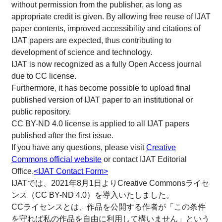
without permission from the publisher, as long as
appropriate credit is given. By allowing free reuse of IJAT
paper contents, improved accessibility and citations of
IJAT papers are expected, thus contributing to
development of science and technology.
IJAT is now recognized as a fully Open Access journal
due to CC license.
Furthermore, it has become possible to upload final
published version of IJAT paper to an institutional or
public repository.
CC BY-ND 4.0 license is applied to all IJAT papers
published after the first issue.
If you have any questions, please visit
Creative
Commons official website
or contact IJAT Editorial
Office.
<IJAT Contact Form>
IJATでは、2021年8月1日よりCreative Commonsライセ
ンス（CC BY-ND 4.0）を導入いたしました。
CCライセンスとは、作品を公開する作者が「この条件
を守れば私の作品を自由に利用して構いません」という