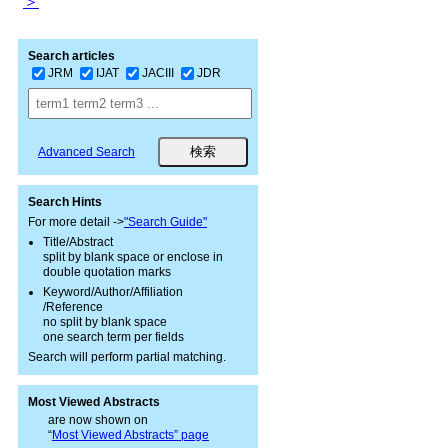
＞
Search articles
JRM
IJAT
JACIII
JDR
Advanced Search
Search Hints
For more detail ->
"Search Guide"
Title/Abstract
split by blank space or enclose in
double quotation marks
Keyword/Author/Affiliation
/Reference
no split by blank space
one search term per fields
Search will perform partial matching.
Most Viewed Abstracts
are now shown on
“
Most Viewed Abstracts” page