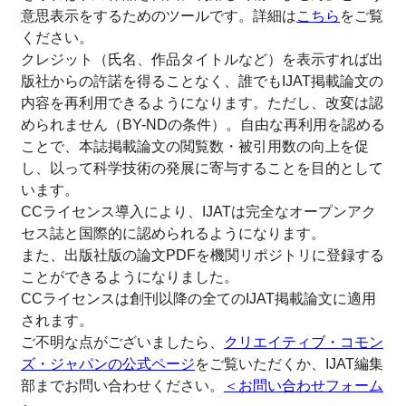
意思表示をするためのツールです。詳細は
こちら
をご覧
ください。
クレジット（氏名、作品タイトルなど）を表示すれば出
版社からの許諾を得ることなく、誰でもIJAT掲載論文の
内容を再利用できるようになります。ただし、改変は認
められません（BY-NDの条件）。自由な再利用を認める
ことで、本誌掲載論文の閲覧数・被引用数の向上を促
し、以って科学技術の発展に寄与することを目的として
います。
CCライセンス導入により、IJATは完全なオープンアク
セス誌と国際的に認められるようになります。
また、出版社版の論文PDFを機関リポジトリに登録する
ことができるようになりました。
CCライセンスは創刊以降の全てのIJAT掲載論文に適用
されます。
ご不明な点がございましたら、
クリエイティブ・コモン
ズ・ジャパンの公式ページ
をご覧いただくか、IJAT編集
部までお問い合わせください。
＜お問い合わせフォーム